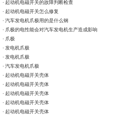
· 起动机电磁开关的故障判断检查
· 起动机电磁开关怎么修复
· 汽车发电机爪极用的是什么钢
· 爪极的电性能会对汽车发电机生产造成影响
· 爪极
· 发电机爪极
· 发电机爪极
· 汽车发电机爪极
· 起动机电磁开关壳体
· 起动机电磁开关壳体
· 起动机电磁开关壳体
· 起动机电磁开关壳体
· 起动机电磁开关壳体