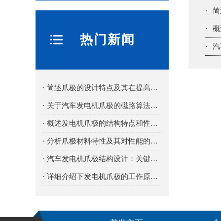
·
简
·
概
热门新闻
·
汽
· 简述爪极的设计特点及其在提高发电效率中的关键作用
· 关于汽车发电机爪极的磁路算法解析
· 概述发电机爪极的结构特点和性能优势
· 分析爪极材料特性及其对性能的影响
· 汽车发电机爪极结构设计：关键要素与优化策略
· 详细介绍下发电机爪极的工作原理与其运作机制