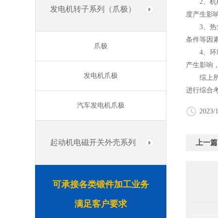
2、机械
发电机转子系列（爪极）
度产生影
3、热负
条件等因
爪极
4、环境
产生影响
发电机爪极
综上所述
进行综合
汽车发电机爪极
2023/1
起动机电磁开关外壳系列
上一篇
可承接各类锻件加工业务
满足客户要求