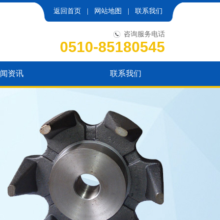
|
|
返回首页
网站地图
联系我们
咨询服务电话
0510-85180545
闻资讯
联系我们