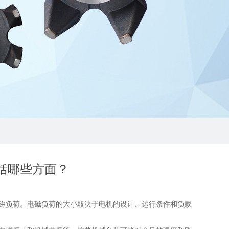
括哪些方面？
磁负荷。电磁负荷的大小取决于电机的设计、运行条件和负载